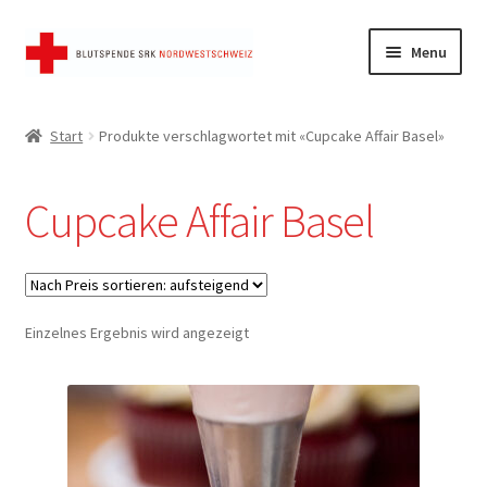
Skip
Skip
Menu
to
to
navigation
content
Start
Start
Produkte verschlagwortet mit «Cupcake Affair Basel»
AGB
Cupcake Affair Basel
FAQ
Kasse
Einzelnes Ergebnis wird angezeigt
Mein Konto
Shop
Warenkorb