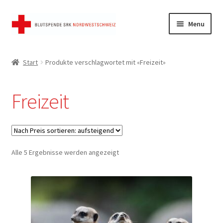
Skip
Skip
Menu
to
to
navigation
content
Start
Start
Produkte verschlagwortet mit «Freizeit»
AGB
Freizeit
FAQ
Kasse
Nach
Alle 5 Ergebnisse werden angezeigt
Mein Konto
Preis
sortiert:
Shop
aufsteigend
Warenkorb