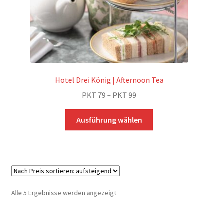
werden
Hotel Drei König | Afternoon Tea
Preisspanne:
PKT
79
–
PKT
99
PKT 79
Dieses
bis
Ausführung wählen
Produkt
PKT 99
weist
mehrere
Varianten
auf.
Die
Nach
Alle 5 Ergebnisse werden angezeigt
Optionen
Preis
können
sortiert: