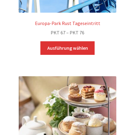
Europa-Park Rust Tageseintritt
Preisspanne:
PKT
67
–
PKT
76
PKT 67
Dieses
bis
Ausführung wählen
Produkt
PKT 76
weist
mehrere
Varianten
auf.
Die
Optionen
können
auf
der
Produktseite
gewählt